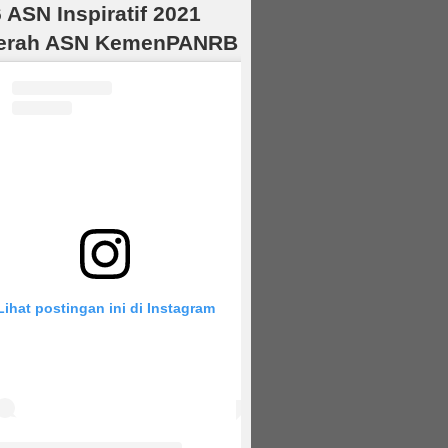
 ASN Inspiratif 2021
erah ASN KemenPANRB
Lihat postingan ini di Instagram