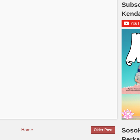
Subsc
Kend
Sosok
Home
Older Post
Berka