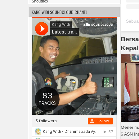
Shout
bo
x
KANG WIDI SOUNDCLOUD CHANEL
Bersa
Kepal
Menerima
6 ASN Ins