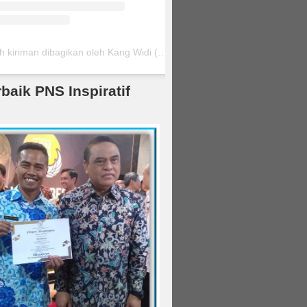
Sebuah kiriman dibagikan oleh Kang Widi (@kangwidi75)
rbaik PNS Inspiratif