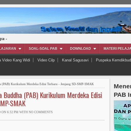
LAJARAN
SOAL-SOAL PAB
DOWNLOAD
MATERI PELAJ
a Video Kang Widi
Video Cilp
Kanal Sagusavi
Puspeka Kemdikbud
 (PAB) Kurikulum Merdeka Edisi Terbaru - Jenjang SD-SMP-SMAK
Mener
 Buddha (PAB) Kurikulum Merdeka Edisi
PAB I
-SMP-SMAK
 ON 6:32 PM WITH
NO COMMENTS